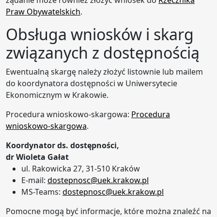
żądanie może również złożyć wniosek do
Rzecznika
Praw Obywatelskich
.
Obsługa wniosków i skarg
związanych z dostępnością
Ewentualną skargę należy złożyć listownie lub mailem
do koordynatora dostępności w Uniwersytecie
Ekonomicznym w Krakowie.
Procedura wnioskowo-skargowa:
Procedura
wnioskowo-skargowa
.
Koordynator ds. dostępności,
dr Wioleta Gałat
ul. Rakowicka 27, 31-510 Kraków
E-mail:
dostepnosc@uek.krakow.pl
MS-Teams:
dostepnosc@uek.krakow.pl
Pomocne mogą być informacje, które można znaleźć na